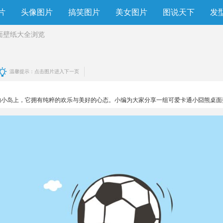
片
头像图片
搞笑图片
美女图片
图说天下
发
面壁纸大全
浏览
温馨提示：点击图片进入下一页
的小岛上，它拥有纯粹的欢乐与美好的心态。小编为大家分享一组可爱卡通小囧熊桌