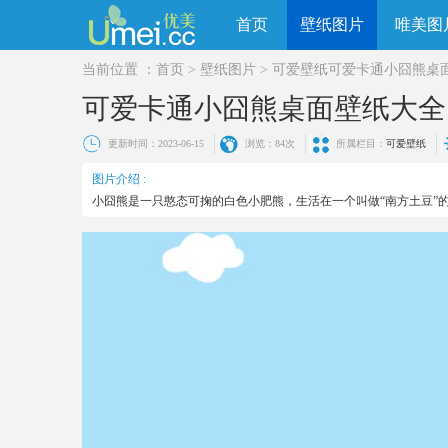
首页
壁纸图片
唯美图
当前位置 ：
首页
>
壁纸图片
>
可爱壁纸
可爱卡通小囧熊桌
可爱卡通小囧熊桌面壁纸大全
更新时间：2023-06-15
浏览：
84次
所属栏目：
可爱壁纸
图片介绍 :
小囧熊是一只憨态可掬的白色小肥熊，生活在一个叫做“南方土豆”