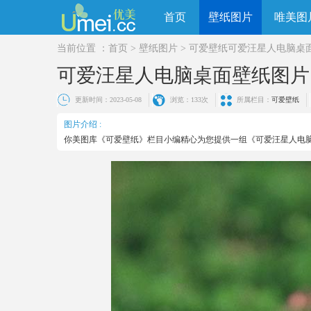
首页
壁纸图片
唯美图
当前位置 ：
首页
>
壁纸图片
>
可爱壁纸
可爱汪星人电脑桌
可爱汪星人电脑桌面壁纸图片
更新时间：2023-05-08
浏览：
133次
所属栏目：
可爱壁纸
图片介绍 :
你美图库《可爱壁纸》栏目小编精心为您提供一组《可爱汪星人电脑