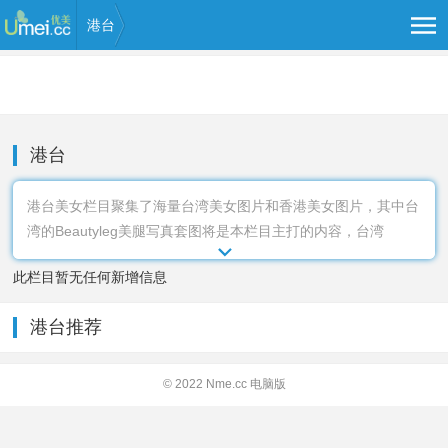
港台
港台
港台美女栏目聚集了海量台湾美女图片和香港美女图片，其中台
湾的Beautyleg美腿写真套图将是本栏目主打的内容，台湾
Beautyleg套图机构以长腿、制服、丝袜、高跟鞋、户外街拍为
此栏目暂无任何新增信息
核心的图片在国内被广大网友而熟悉，你美图库港台美女图片频
道及时为您奉上最新的Beautyleg套图，你一定会喜欢。
港台推荐
© 2022 Nme.cc
电脑版